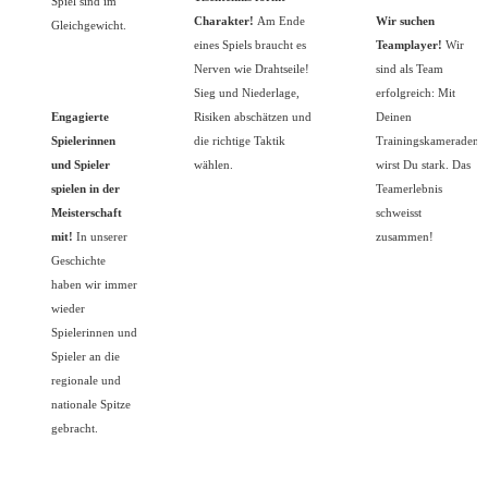
Spiel sind im
Charakter!
Am Ende
Wir suchen
Gleichgewicht.
eines Spiels braucht es
Teamplayer!
Wir
Nerven wie Drahtseile!
sind als Team
Sieg und Niederlage,
erfolgreich: Mit
Engagierte
Risiken abschätzen und
Deinen
Spielerinnen
die richtige Taktik
Trainingskameraden
und Spieler
wählen.
wirst Du stark. Das
spielen in der
Teamerlebnis
Meisterschaft
schweisst
mit!
In unserer
zusammen!
Geschichte
haben wir immer
wieder
Spielerinnen und
Spieler an die
regionale und
nationale Spitze
gebracht.