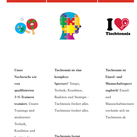
Unser
Tischtennis ist eine
Tischtennis ist
Nachwuchs wir
komplexe
Einzel- und
von
Sportart!
Tempo,
Mannschaftssport
qualifizierten
Technik, Kondition,
zugleich!
Einzel-
J+S-Trainern
Reaktion und Strategie -
und
trainiert.
Unsere
Tischtennis fördert alles.
Mannschaftsturniere
Trainings sind
Tischtennis fordert alles.
wechseln sich im
strukturiert:
Tischtennis ab.
Technik,
Kondition und
Tischtennis formt